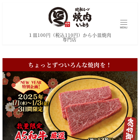
MENU
１皿100円（税込110円）から小皿焼肉
専門店
ちょっとずついろんな焼肉を！