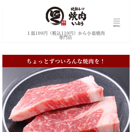
MENU
１皿100円（税込110円）から小皿焼肉
専門店
ちょっとずついろんな焼肉を！